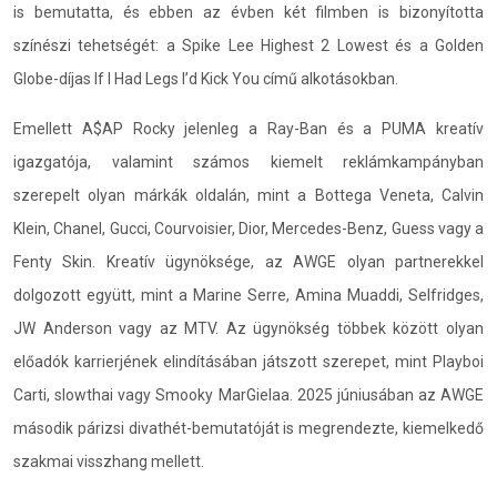
is bemutatta, és ebben az évben két filmben is bizonyította
színészi tehetségét: a Spike Lee Highest 2 Lowest és a Golden
Globe-díjas If I Had Legs I’d Kick You című alkotásokban.
Emellett A$AP Rocky jelenleg a Ray-Ban és a PUMA kreatív
igazgatója, valamint számos kiemelt reklámkampányban
szerepelt olyan márkák oldalán, mint a Bottega Veneta, Calvin
Klein, Chanel, Gucci, Courvoisier, Dior, Mercedes-Benz, Guess vagy a
Fenty Skin. Kreatív ügynöksége, az AWGE olyan partnerekkel
dolgozott együtt, mint a Marine Serre, Amina Muaddi, Selfridges,
JW Anderson vagy az MTV. Az ügynökség többek között olyan
előadók karrierjének elindításában játszott szerepet, mint Playboi
Carti, slowthai vagy Smooky MarGielaa. 2025 júniusában az AWGE
második párizsi divathét-bemutatóját is megrendezte, kiemelkedő
szakmai visszhang mellett.