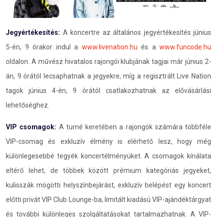
Jegyértékesítés:
A koncertre az általános jegyértékesítés június
5-én, 9 órakor indul a
www.livenation.hu
és a
www.funcode.hu
oldalon. A művész hivatalos rajongói klubjának tagjai már június 2-
án, 9 órától lecsaphatnak a jegyekre, míg a regisztrált Live Nation
tagok június 4-én, 9 órától csatlakozhatnak az elővásárlási
lehetőséghez.
VIP csomagok:
A turné keretében a rajongók számára többféle
VIP-csomag és exkluzív élmény is elérhető lesz, hogy még
különlegesebbé tegyék koncertélményüket. A csomagok kínálata
eltérő lehet, de többek között prémium kategóriás jegyeket,
kulisszák mögötti helyszínbejárást, exkluzív belépést egy koncert
előtti privát VIP Club Lounge-ba, limitált kiadású VIP-ajándéktárgyat
és további különleges szolgáltatásokat tartalmazhatnak. A VIP-