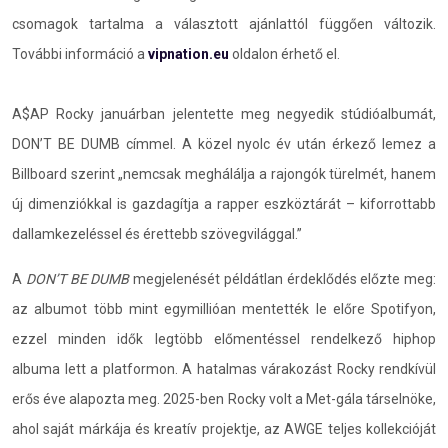
csomagok tartalma a választott ajánlattól függően változik.
További információ a
vipnation.eu
oldalon érhető el.
A$AP Rocky januárban jelentette meg negyedik stúdióalbumát,
DON’T BE DUMB címmel. A közel nyolc év után érkező lemez a
Billboard szerint „nemcsak meghálálja a rajongók türelmét, hanem
új dimenziókkal is gazdagítja a rapper eszköztárát – kiforrottabb
dallamkezeléssel és érettebb szövegvilággal.”
A
DON’T BE DUMB
megjelenését példátlan érdeklődés előzte meg:
az albumot több mint egymillióan mentették le előre Spotifyon,
ezzel minden idők legtöbb előmentéssel rendelkező hiphop
albuma lett a platformon. A hatalmas várakozást Rocky rendkívül
erős éve alapozta meg. 2025-ben Rocky volt a Met-gála társelnöke,
ahol saját márkája és kreatív projektje, az AWGE teljes kollekcióját