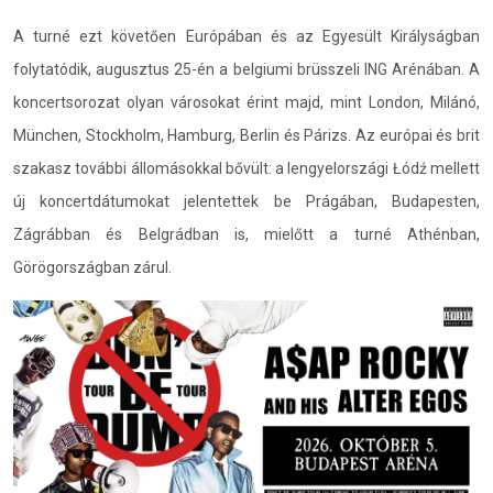
A turné ezt követően Európában és az Egyesült Királyságban
folytatódik, augusztus 25-én a belgiumi brüsszeli ING Arénában. A
koncertsorozat olyan városokat érint majd, mint London, Milánó,
München, Stockholm, Hamburg, Berlin és Párizs. Az európai és brit
szakasz további állomásokkal bővült: a lengyelországi Łódź mellett
új koncertdátumokat jelentettek be Prágában, Budapesten,
Zágrábban és Belgrádban is, mielőtt a turné Athénban,
Görögországban zárul.