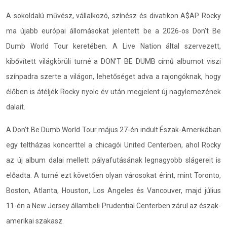
A sokoldalú művész, vállalkozó, színész és divatikon A$AP Rocky
ma újabb európai állomásokat jelentett be a 2026-os Don’t Be
Dumb World Tour keretében. A Live Nation által szervezett,
kibővített világkörüli turné a DON’T BE DUMB című albumot viszi
színpadra szerte a világon, lehetőséget adva a rajongóknak, hogy
élőben is átéljék Rocky nyolc év után megjelent új nagylemezének
dalait.
A Don’t Be Dumb World Tour május 27-én indult Észak-Amerikában
egy teltházas koncerttel a chicagói United Centerben, ahol Rocky
az új album dalai mellett pályafutásának legnagyobb slágereit is
előadta. A turné ezt követően olyan városokat érint, mint Toronto,
Boston, Atlanta, Houston, Los Angeles és Vancouver, majd július
11-én a New Jersey állambeli Prudential Centerben zárul az észak-
amerikai szakasz.