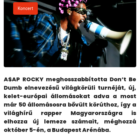
Koncert
A$AP ROCKY meghosszabbította Don’t Be
Dumb elnevezésű világkörüli turnéját, új,
kelet-európai állomásokat adva a most
már 50 állomásosra bővült körúthoz, így a
világhírű rapper Magyarországra is
elhozza új lemeze számait, méghozzá
október 5-én, a Budapest Arénába.