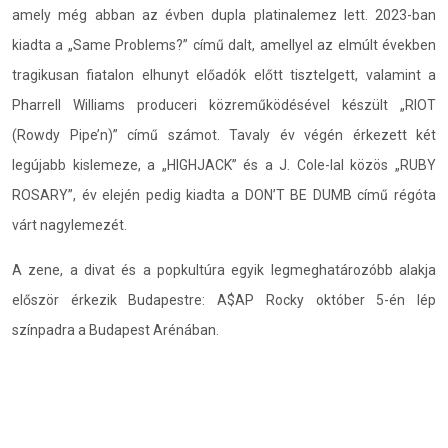
amely még abban az évben dupla platinalemez lett. 2023-ban
kiadta a „Same Problems?” című dalt, amellyel az elmúlt években
tragikusan fiatalon elhunyt előadók előtt tisztelgett, valamint a
Pharrell Williams produceri közreműködésével készült „RIOT
(Rowdy Pipe’n)” című számot. Tavaly év végén érkezett két
legújabb kislemeze, a „HIGHJACK” és a J. Cole-lal közös „RUBY
ROSARY”, év elején pedig kiadta a DON’T BE DUMB című régóta
várt nagylemezét.
A zene, a divat és a popkultúra egyik legmeghatározóbb alakja
először érkezik Budapestre: A$AP Rocky október 5-én lép
színpadra a Budapest Arénában.