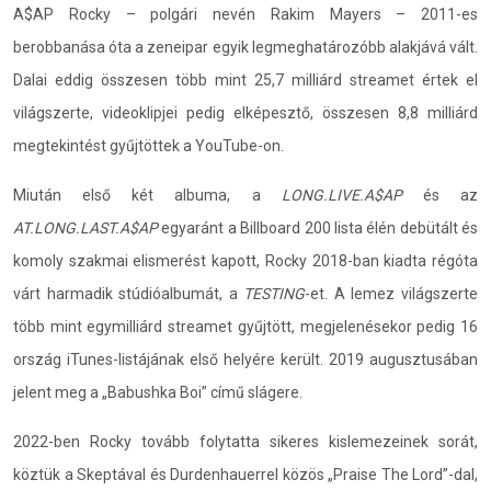
A$AP Rocky – polgári nevén Rakim Mayers – 2011-es
berobbanása óta a zeneipar egyik legmeghatározóbb alakjává vált.
Dalai eddig összesen több mint 25,7 milliárd streamet értek el
világszerte, videoklipjei pedig elképesztő, összesen 8,8 milliárd
megtekintést gyűjtöttek a YouTube-on.
Miután első két albuma, a
LONG.LIVE.A$AP
és az
AT.LONG.LAST.A$AP
egyaránt a Billboard 200 lista élén debütált és
komoly szakmai elismerést kapott, Rocky 2018-ban kiadta régóta
várt harmadik stúdióalbumát, a
TESTING
-et. A lemez világszerte
több mint egymilliárd streamet gyűjtött, megjelenésekor pedig 16
ország iTunes-listájának első helyére került. 2019 augusztusában
jelent meg a „Babushka Boi” című slágere.
2022-ben Rocky tovább folytatta sikeres kislemezeinek sorát,
köztük a Skeptával és Durdenhauerrel közös „Praise The Lord”-dal,