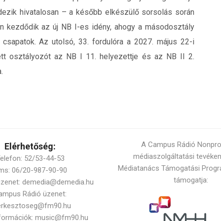
ndezik hivatalosan – a később elkészülő sorsolás során
n kezdődik az új NB I-es idény, ahogy a másodosztály
sapatok. Az utolsó, 33. fordulóra a 2027. május 22-i
tt osztályozót az NB I 11. helyezettje és az NB II 2.
.
A Campus Rádió Nonprofi
Elérhetőség:
médiaszolgáltatási tevéke
elefon: 52/53-44-53
Médiatanács Támogatási Progr
ms: 06/20-987-90-90
támogatja:
üzenet: demedia@demedia.hu
ampus Rádió üzenet:
erkesztoseg@fm90.hu
nformációk: music@fm90.hu