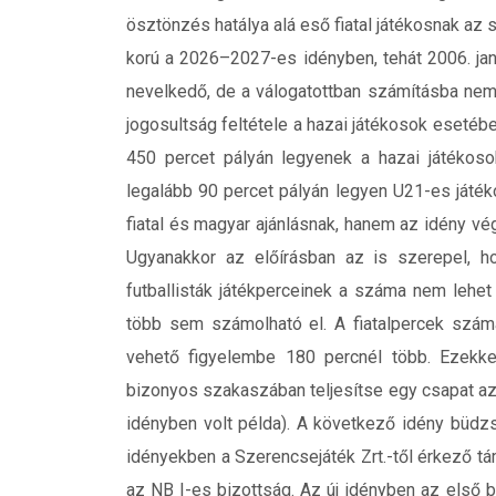
ösztönzés hatálya alá eső fiatal játékosnak az
korú a 2026–2027-es idényben, tehát 2006. jan
nevelkedő, de a válogatottban számításba nem
jogosultság feltétele a hazai játékosok esetéb
450 percet pályán legyenek a hazai játékosok
legalább 90 percet pályán legyen U21-es játé
fiatal és magyar ajánlásnak, hanem az idény vég
Ugyanakkor az előírásban az is szerepel,
futballisták játékperceinek a száma nem lehe
több sem számolható el. A fiatalpercek szám
vehető figyelembe 180 percnél több. Ezekke
bizonyos szakaszában teljesítse egy csapat az
idényben volt példa). A következő idény büdz
idényekben a Szerencsejáték Zrt.-től érkező 
az NB I-es bizottság. Az új idényben az első ba