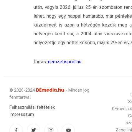
után, vagyis 2026. július 25-én szombaton re
lehet, hogy egy nappal hamarabb, már pénteke
küzdelmeit is azon a hétvégén kezdik meg a c
hétvégén kerül sor, a 2004 után visszavezete
helyezettje egy héttel később, május 29-én vívja
forrás:
nemzetisport.hu
DEmedia.hu
© 2020-2024
- Minden jog
T
fenntartva!
S
Felhasználási feltételek
DEmedia 
Impresszum
C
sz
Zenei i