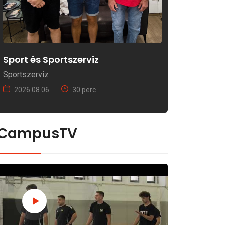
Sport és Sportszerviz
Sportszerviz
2026.08.06.
30 perc
CampusTV