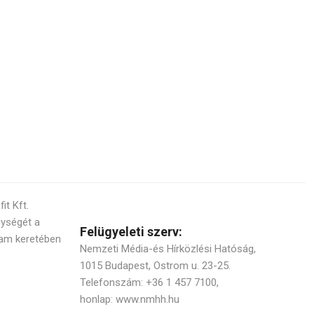
t Kft.
nységét a
Felügyeleti szerv:
am keretében
Nemzeti Média-és Hírközlési Hatóság,
1015 Budapest, Ostrom u. 23-25.
Telefonszám: +36 1 457 7100,
honlap: www.nmhh.hu