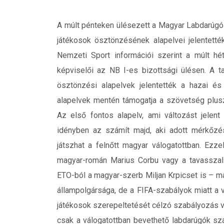
A múlt pénteken ülésezett a Magyar Labdarúgó-
játékosok ösztönzésének alapelvei jelentett
Nemzeti Sport információi szerint a múlt hé
képviselői az NB I-es bizottsági ülésen. A 
ösztönzési alapelvek jelentették a hazai és 
alapelvek mentén támogatja a szövetség pluszd
Az első fontos alapelv, ami változást jelen
idényben az számít majd, aki adott mérkőzé
játszhat a felnőtt magyar válogatottban. Ezz
magyar-román Marius Corbu vagy a tavasszal 
ETO-ból a magyar-szerb Miljan Krpicset is – m
állampolgársága, de a FIFA-szabályok miatt a 
játékosok szerepeltetését célzó szabályozás 
csak a válogatottban bevethető labdarúgók sz