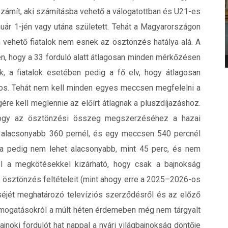
 számít, aki számításba vehető a válogatottban és U21-es
uár 1-jén vagy utána született. Tehát a Magyarországon
 vehető fiatalok nem esnek az ösztönzés hatálya alá. A
en, hogy a 33 forduló alatt átlagosan minden mérkőzésen
, a fiatalok esetében pedig a fő elv, hogy átlagosan
kos. Tehát nem kell minden egyes meccsen megfelelni a
ére kell meglennie az előírt átlagnak a pluszdíjazáshoz.
 hogy az ösztönzési összeg megszerzéséhez a hazai
t alacsonyabb 360 pernél, és egy meccsen 540 percnél
a pedig nem lehet alacsonyabb, mint 45 perc, és nem
l a megkötésekkel kizárható, hogy csak a bajnokság
 ösztönzés feltételeit (mint ahogy erre a 2025–2026-os
séjét meghatározó televíziós szerződésről és az előző
támogatásokról a múlt héten érdemeben még nem tárgyalt
jnoki fordulót hat nappal a nyári világbajnokság döntője