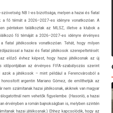
szövetség NB I-es bizottsága, melyen a hazai és fiatal
ék a fő témát a 2026–2027-es idényre vonatkozóan. A
ten pénteken találkoztak az MLSZ, illetve a klubok a
találkozó fő témáját a 2026–2027-es idényre érvényes
a fiatal játékosokra vonatkozóan. Tehát, hogy milyen
íjazással a hazai és fiatal játékosok szerepeltetését.
t az előző évhez képest, hogy hazai játékosnak az új
s időpontjában az érvényes FIFA-szabályozás szerint
el azok a játékosok – mint például a Ferencvárosból a
honosított argentin Mariano Gómez, de említhetjük az
ár nem számítanak hazai játékosnak, akiknek van magyar
válogatottnál nem vehetők figyelembe. (Hasonló, a hazai
van érvényben a román bajnokságban is, melyben szintén
ámítanak hazai játékosnak.) Ehhez kapcsolódik, hogy az