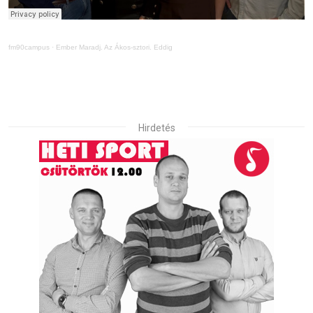
fm90campus
·
Ember Maradj. Az Ákos-sztori. Eddig
Hirdetés