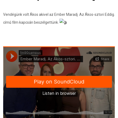
Vendégünk volt Ákos akivel az Ember Maradj. Az Ákos-sztori Eddig.
című film kapcsán beszélgettünk.