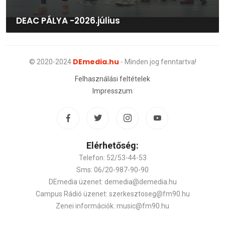
DEAC PÁLYA -2026.július
DEmedia.hu
© 2020-2024
- Minden jog fenntartva!
Felhasználási feltételek
Impresszum
Elérhetőség:
Telefon: 52/53-44-53
Sms: 06/20-987-90-90
DEmedia üzenet: demedia@demedia.hu
Campus Rádió üzenet: szerkesztoseg@fm90.hu
Zenei információk: music@fm90.hu