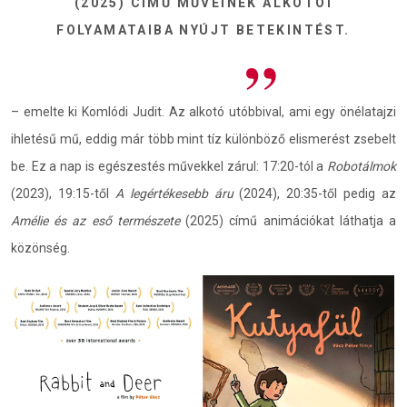
(2025) CÍMŰ MŰVEINEK ALKOTÓI
FOLYAMATAIBA NYÚJT BETEKINTÉST.
– emelte ki Komlódi Judit. Az alkotó utóbbival, ami egy önélatajzi
ihletésű mű, eddig már több mint tíz különböző elismerést zsebelt
be. Ez a nap is egészestés művekkel zárul: 17:20-tól a
Robotálmok
(2023), 19:15-től
A legértékesebb áru
(2024), 20:35-től pedig az
Amélie és az eső természete
(2025) című animációkat láthatja a
közönség.