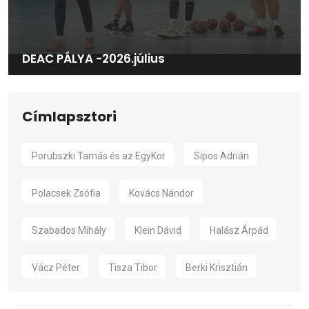
DEAC PÁLYA -2026.július
Címlapsztori
Porubszki Tamás és az EgyKor
Sipos Adrián
Polacsek Zsófia
Kovács Nándor
Szabados Mihály
Klein Dávid
Halász Árpád
Vácz Péter
Tisza Tibor
Berki Krisztián