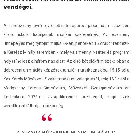
vendégei.
A rendezvény évről évre bővülő repertoárjában idén összesen
kilenc iskola fiataljainak munkái szerepelnek. Az esemény
ünnepélyes megnyitóját május 29-én, pénteken 15 órakor rendezik
a Kertész Mihály teremben - mely valamennyi vetítés és program
helyszíne lesz a három nap alatt. Az első két diákfilm szekcióban a
debreceni animációs képzések tanulói mutatkoznak be: 15:15-től a
Kós Károly Művészeti Szakgimnázium válogatását, míg 16:15-től a
Medgyessy Ferenc Gimnázium, Művészeti Szakgimnázium és
Technikum 2026-os vizsgafilmjeinek premierjeit, majd ezek
werkfilmjeit láthatja a közönség.
A VIZSGAMŰVEKNEK MINIMUM HÁROM