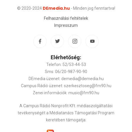
DEmedia.hu
© 2020-2024
- Minden jog fenntartva!
Felhasználási feltételek
Impresszum
Elérhetőség:
Telefon: 52/53-44-53
Sms: 06/20-987-90-90
DEmedia üzenet: demedia@demedia.hu
Campus Rádió üzenet: szerkesztoseg@fm90.hu
Zenei információk: music@fm90.hu
A Campus Rádió Nonprofit Kft. médiaszolgáltatási
tevékenységét a Médiatanács Támogatási Program
keretében támogatja: