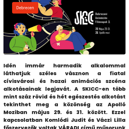
Debrecen
Idén immár harmadik alkalommal
láthatjuk széles vásznon a fiatal
cívisvárosi és hazai animációs szcéna
alkotásainak legjavát. A SKICC-en több
mint száz rövid és hét egészestés alkotást
tekinthet meg a közönség az Apolló
Moziban május 29. és 31. között. Ezzel
kapcsolatban Komlódi Judit és Váczi Lilla
főszervezők voltak VÁRADI című műsorunk