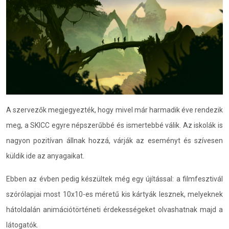
A szervezők megjegyezték, hogy mivel már harmadik éve rendezik
meg, a SKICC egyre népszerűbbé és ismertebbé válik. Az iskolák is
nagyon pozitívan állnak hozzá, várják az eseményt és szívesen
küldik ide az anyagaikat.
Ebben az évben pedig készültek még egy újítással: a filmfesztivál
szórólapjai most 10x10-es méretű kis kártyák lesznek, melyeknek
hátoldalán animációtörténeti érdekességeket olvashatnak majd a
látogatók.