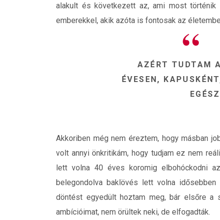
alakult és következett az, ami most történik
emberekkel, akik azóta is fontosak az életem
AZÉRT TUDTAM A
ÉVESEN, KAPUSKÉNT
EGÉSZ
Akkoriben még nem éreztem, hogy másban jobb
volt annyi önkritikám, hogy tudjam ez nem re
lett volna 40 éves koromig elbohóckodni a
belegondolva baklövés lett volna idősebben b
döntést egyedült hoztam meg, bár elsőre a s
ambícióimat, nem örültek neki, de elfogadták.