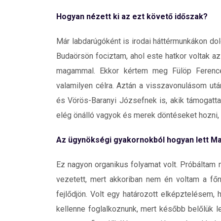
Hogyan nézett ki az ezt követő időszak?
Már labdarúgóként is irodai háttérmunkákon do
Budaörsön fociztam, ahol este hatkor voltak 
magammal. Ekkor kértem meg Fülöp Ference
valamilyen célra. Aztán a visszavonulásom ut
és Vörös-Baranyi Józsefnek is, akik támogatta
elég önálló vagyok és merek döntéseket hozni, én
Az ügynökségi gyakornokból hogyan lett 
Ez nagyon organikus folyamat volt. Próbáltam
vezetett, mert akkoriban nem én voltam a főn
fejlődjön. Volt egy határozott elképztelésem, 
kellenne foglalkoznunk, mert később belőlük leh