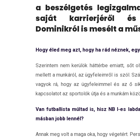
a beszélgetés legizgal
saját karrierjéről és
Dominikról is mesélt a mű
Hogy éled meg azt, hogy ha rád néznek, egy
Szerintem nem kerülök háttérbe emiatt, sőt o
mellett a munkáról, az ügyfeleimről is szól. 
vagyok rá, hogy az ügyfeleimmel és az ő si
kapcsolatot az sportolók útja és a munkám között
Van futballista múltad is, hisz NB I-es lab
másban jobb lennél?
Annak meg volt a maga oka, hogy végetért. Pers