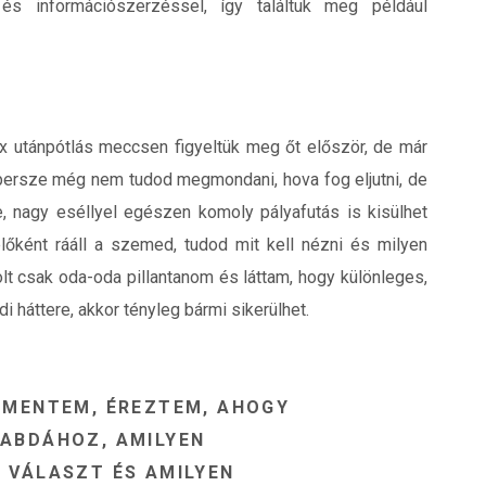
és információszerzéssel, így találtuk meg például
ix utánpótlás meccsen figyeltük meg őt először, de már
r persze még nem tudod megmondani, hova fog eljutni, de
e, nagy eséllyel egészen komoly pályafutás is kisülhet
lőként rááll a szemed, tudod mit kell nézni és milyen
olt csak oda-oda pillantanom és láttam, hogy különleges,
 háttere, akkor tényleg bármi sikerülhet.
MENTEM, ÉREZTEM, AHOGY
LABDÁHOZ, AMILYEN
VÁLASZT ÉS AMILYEN