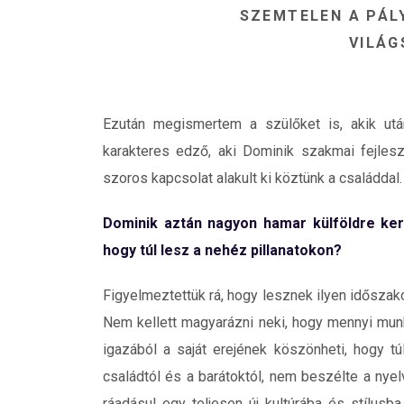
SZEMTELEN A PÁL
VILÁG
Ezután megismertem a szülőket is, akik után
karakteres edző, aki Dominik szakmai fejlesz
szoros kapcsolat alakult ki köztünk a családdal.
Dominik aztán nagyon hamar külföldre kerü
hogy túl lesz a nehéz pillanatokon?
Figyelmeztettük rá, hogy lesznek ilyen időszako
Nem kellett magyarázni neki, hogy mennyi munk
igazából a saját erejének köszönheti, hogy t
családtól és a barátoktól, nem beszélte a nyelv
ráadásul egy teljesen új kultúrába és stílusba