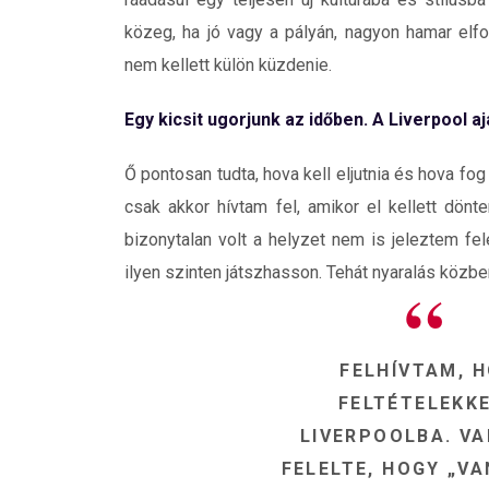
közeg, ha jó vagy a pályán, nagyon hamar elf
nem kellett külön küzdenie.
Egy kicsit ugorjunk az időben. A Liverpool 
Ő pontosan tudta, hova kell eljutnia és hova fog
csak akkor hívtam fel, amikor el kellett dön
bizonytalan volt a helyzet nem is jeleztem fe
ilyen szinten játszhasson. Tehát nyaralás közbe
FELHÍVTAM, H
FELTÉTELEKK
LIVERPOOLBA. VA
FELELTE, HOGY „VA