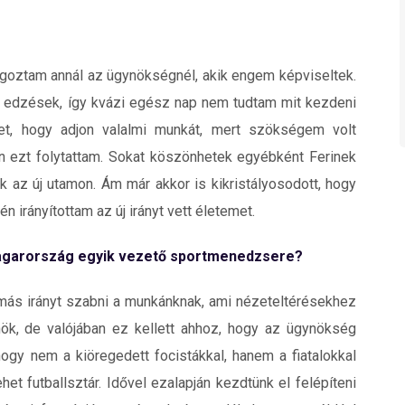
lgoztam annál az ügynökségnél, akik engem képviseltek.
az edzések, így kvázi egész nap nem tudtam mit kezdeni
t, hogy adjon valalmi munkát, mert szökségem volt
án ezt folytattam. Sokat köszönhetek egyébként Ferinek
k az új utamon. Ám már akkor is kikristályosodott, hogy
 irányítottam az új irányt vett életemet.
Magarország egyik vezető sportmenedzsere?
 más irányt szabni a munkánknak, ami nézeteltérésekhez
ök, de valójában ez kellett ahhoz, hogy az ügynökség
hogy nem a kiöregedett focistákkal, hanem a fiatalokkal
et futballsztár. Idővel ezalapján kezdtünk el felépíteni