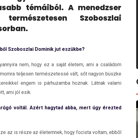
masabb témáiból. A menedzser
 természetesen Szoboszlai
sorban.
ből Szoboszlai Dominik jut eszükbe?
lyannyira nem, hogy ez a saját életem, ami a családom
Számomra teljesen természetessé vált, sőt nagyon büszke
kereikkel engem is párhuzamba hoznak. Látnak valami
, ami jól esik.
darúgó voltál. Azért hagytad abba, mert úgy érezted
ze az is része az életemnek, hogy focista voltam, ebből