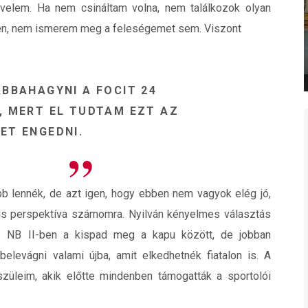
 velem. Ha nem csináltam volna, nem találkozok olyan
ben, nem ismerem meg a feleségemet sem. Viszont
BBAHAGYNI A FOCIT 24
, MERT EL TUDTAM EZT AZ
ET ENGEDNI.
 lennék, de azt igen, hogy ebben nem vagyok elég jó,
ális perspektíva számomra. Nyilván kényelmes választás
z NB II-ben a kispad meg a kapu között, de jobban
elevágni valami újba, amit elkedhetnék fiatalon is. A
züleim, akik előtte mindenben támogatták a sportolói