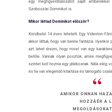
egy megfigyelőhálózatot saját emberekkel 
Szoboszlai Dominikot is.
Mikor láttad Dominikot először?
Körülbelül 14 éves lehetett. Egy Videoton-Főn
akkor láttuk, hogy van benne fantázia. Ilyenko
azt lehet érezni, hogy mivel van egy karakter
belőle. Vannak olyan posztok, amire megfigye
szintet kell hoznia egy játékosnak. Nála elég v
és ha van elegendő kitartása és támogató családi
AMIKOR ONNAN HAZA
HOZZÁÉR A 
MEGOLDÁSOKAT 