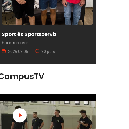
Sport és Sportszerviz
Sportszerviz
2026.08.06.
30 perc
CampusTV