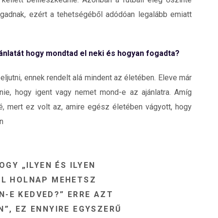
ogadnak, ezért a tehetségéből adódóan legalább emiatt
ajánlatát hogy mondtad el neki és hogyan fogadta?
 eljutni, ennek rendelt alá mindent az életében. Eleve már
tenie, hogy igent vagy nemet mond-e az ajánlatra. Amíg
lé, mert ez volt az, amire egész életében vágyott, hogy
n
OGY „ILYEN ÉS ILYEN
EL HOLNAP MEHETSZ
N-E KEDVED?” ERRE AZT
N”, EZ ENNYIRE EGYSZERŰ