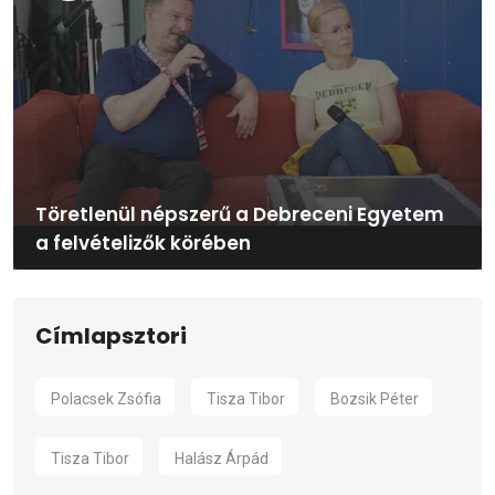
Töretlenül népszerű a Debreceni Egyetem
a felvételizők körében
Címlapsztori
Polacsek Zsófia
Tisza Tibor
Bozsik Péter
Tisza Tibor
Halász Árpád