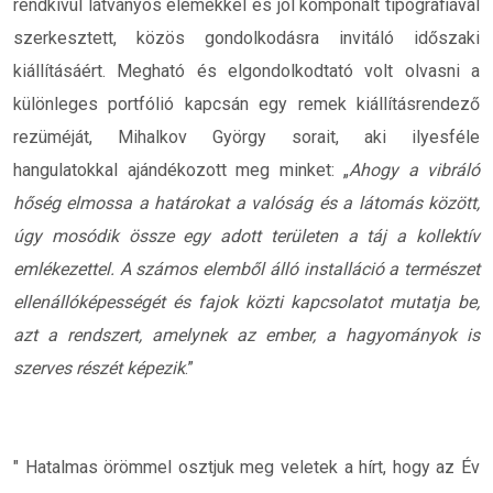
rendkívül látványos elemekkel és jól komponált tipográfiával
szerkesztett, közös gondolkodásra invitáló időszaki
kiállításáért. Megható és elgondolkodtató volt olvasni a
különleges portfólió kapcsán egy remek kiállításrendező
rezüméját, Mihalkov György sorait, aki ilyesféle
hangulatokkal ajándékozott meg minket: „
Ahogy a vibráló
hőség elmossa a határokat a valóság és a látomás között,
úgy mosódik össze egy adott területen a táj a kollektív
emlékezettel. A számos elemből álló installáció a természet
ellenállóképességét és fajok közti kapcsolatot mutatja be,
azt a rendszert, amelynek az ember, a hagyományok is
szerves részét képezik
.”
" Hatalmas örömmel osztjuk meg veletek a hírt, hogy az Év