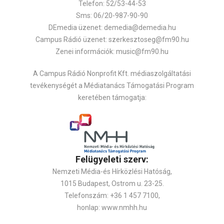
Telefon: 52/53-44-53
Sms: 06/20-987-90-90
DEmedia üzenet: demedia@demedia.hu
Campus Rádió üzenet: szerkesztoseg@fm90.hu
Zenei információk: music@fm90.hu
A Campus Rádió Nonprofit Kft. médiaszolgáltatási
tevékenységét a Médiatanács Támogatási Program
keretében támogatja:
Felügyeleti szerv:
Nemzeti Média-és Hírközlési Hatóság,
1015 Budapest, Ostrom u. 23-25.
Telefonszám: +36 1 457 7100,
honlap: www.nmhh.hu