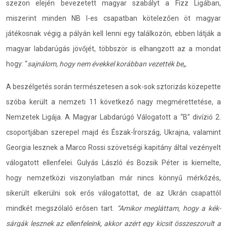
szezon elején bevezetett magyar szabályt a Fizz Ligában,
miszerint minden NB I-es csapatban kötelezően öt magyar
játékosnak végig a pályán kell lenni egy találkozón, ebben látják a
magyar labdarúgás jövőjét, többször is elhangzott az a mondat
hogy: “
sajnálom, hogy nem évekkel korábban vezették be„
.
A beszélgetés során természetesen a sok-sok sztorizás közepette
szóba került a nemzeti 11 következő nagy megmérettetése, a
Nemzetek Ligája. A Magyar Labdarúgó Válogatott a “B” divízió 2.
csoportjában szerepel majd és Észak-Írország, Ukrajna, valamint
Georgia lesznek a Marco Rossi szövetségi kapitány által vezényelt
válogatott ellenfelei. Gulyás László és Bozsik Péter is kiemelte,
hogy nemzetközi viszonylatban már nincs könnyű mérkőzés,
sikerült elkerülni sok erős válogatottat, de az Ukrán csapattól
mindkét megszólaló erősen tart.
“Amikor megláttam, hogy a k
é
k-
sárgák lesznek az ellenfeleink, akkor az
é
rt egy kicsit összeszorult a