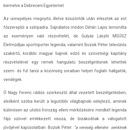
kiemelve a Debreceni Egyetemet.
Az ünnepélyes megnyitó, illetve köszöntők után érkeztek az est
főszereplői a színpadra. Sajnálatos módon Détári Lajos lemondta
az eseményen való részvételét, de Gulyás László MSÚSZ
Életműdíjas sportriporter legenda, valamint Bozsik Péter televíziós
szakértő, korábbi magyar bajnok edző és szövetségi kapitány
részvételével egy remek hangulatú beszélgetésnek lehettek
szem- és fül tanúi a közönség soraiban helyet foglaló hallgatók,
vendégek.
Ó Nagy Ferenc rádiós szerkesztő által vezetett beszélgetésben,
elsőként szóba került a legutóbbi világbajnoki selejtező, aminek
különösen az utolsó Írország elleni mérkőzésére mindkét legenda
fájó szívvel emlékezett vissza, de bizakodóak a válogatott
jövőjével kapcsolatban. Bozsik Péter:
“a vereség ellenére senkinek