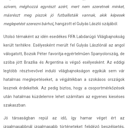
szívem, m
é
ghozz
á
egyr
é
szt az
é
rt, mert nem szeretnek minket,
másr
é
szt meg piszok jó futballistáik vannak, akik k
é
pesek
meglepet
é
st szerezni bá
rhol
„
hangzott el Gulyás László szájából.
Utolsó témaként az idén esedékes FIFA Labdarúgó Világbajnokság
került terítékre. Esélyesként merült fel Gulyás Lászlónál az angol
válogatott, Bozsik Péter favoritja egyértelműen Spanyolország, de
szóba jött Brazília és Argentína is végső esélyesként. Az eddigi
legtöbb résztvevővel induló világbajnokságon egyikük sem vár
hatalmas meglepetéseket, a végjátékban a szokásos országok
lesznek érdekeltek. Az pedig biztos, hogy a csoportmérkőzések
után hatalmas küzdelemre lehet számítani az egyenes kieséses
szakaszban.
Jó társaságban repül az idő, így hamar véget ért az
izgalmasabbnál izgalmasabb történeteket felidéző beszélgetés,