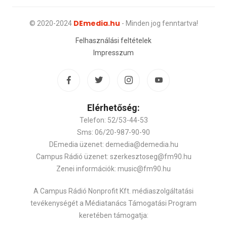
DEmedia.hu
© 2020-2024
- Minden jog fenntartva!
Felhasználási feltételek
Impresszum
Elérhetőség:
Telefon: 52/53-44-53
Sms: 06/20-987-90-90
DEmedia üzenet: demedia@demedia.hu
Campus Rádió üzenet: szerkesztoseg@fm90.hu
Zenei információk: music@fm90.hu
A Campus Rádió Nonprofit Kft. médiaszolgáltatási
tevékenységét a Médiatanács Támogatási Program
keretében támogatja: