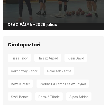
DEAC PÁLYA -2026.július
Címlapsztori
Tisza Tibor
Halász Árpád
Klein Dávid
Rakonczay Gábor
Polacsek Zsófia
Bozsik Péter
Porubszki Tamás és az EgyKor
Széll Bence
Bacskó Tünde
Sipos Adrián