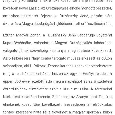
Alapítvány kuratóriumának elnöke köszöntötte a jelenlévőket. Ezt
követően Kövér László, az Országgyűlés elnöke mondott beszédet,
amelyben tiszteletét fejezte ki Buzánszky Jenő, pályán elért
sikerei és a Magyar labdarúgás fejlődéséért tett erőfeszítései iránt.
Ezután Magyar Zoltán, a Buzánszky Jenő Labdarúgó Egyetemi
Kupa fővédnöke, valamint a Magyar Országgyűlés labdarúgó-
válogatottjának szövetségi kapitánya, meglepetése következett.
Az ő felkérésére Nagy Csaba tárogató művész érkezett az oDEon
színpadjára, aki II. Rákóczi Ferenc korabeli zenével örvendeztette
meg a telt házas színházat, hiszen az egykori Erdélyi fejedelem
éppen 350 évvel ezelőtt látta meg a napvilágot és az ő születési
évfordulójának tiszteletére szólt a kuruc muzsika. A történelmi
kitekintést követően Lomnici Zoltánnak, az Aranycsapat Testület
elnökének köszöntője következett. Beszédében a felsőoktatás
fontos szerepére hívta fel a figyelmet a magyar sportban, külön