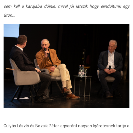
sem kell a kardjába dőlnie, mivel jól látszik hogy elindultunk egy
úton„
.
Gulyás László és Bozsik Péter egyaránt nagyon ígéretesnek tartja a