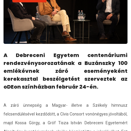
A Debreceni Egyetem centenáriumi
rendezvénysorozatának a Buzánszky 100
emlékévnek záró eseményeként
kerekasztal beszélgetést szerveztek az
oDEon színházban február 24-én.
A záró ünnepség a Magyar- illetve a Székely himnusz
felcsendülésével kezdődött, a Cívis Consort vonónégyes jóvoltából,
majd Kossa Görgy, a Gróf Tisza István Debreceni Egyetemért