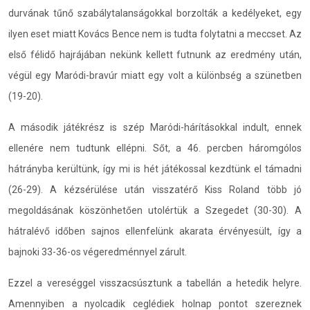
durvának tűnő szabálytalanságokkal borzolták a kedélyeket, egy
ilyen eset miatt Kovács Bence nem is tudta folytatni a meccset. Az
első félidő hajrájában nekünk kellett futnunk az eredmény után,
végül egy Maródi-bravúr miatt egy volt a különbség a szünetben
(19-20).
A második játékrész is szép Maródi-hárításokkal indult, ennek
ellenére nem tudtunk ellépni. Sőt, a 46. percben háromgólos
hátrányba kerültünk, így mi is hét játékossal kezdtünk el támadni
(26-29). A kézsérülése után visszatérő Kiss Roland több jó
megoldásának köszönhetően utolértük a Szegedet (30-30). A
hátralévő időben sajnos ellenfelünk akarata érvényesült, így a
bajnoki 33-36-os végeredménnyel zárult.
Ezzel a vereséggel visszacsúsztunk a tabellán a hetedik helyre.
Amennyiben a nyolcadik ceglédiek holnap pontot szereznek