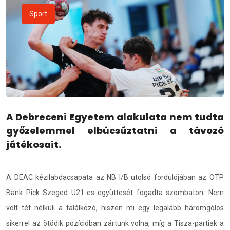
Sport
A Debreceni Egyetem alakulata nem tudta
győzelemmel elbúcsúztatni a távozó
játékosait.
A DEAC kézilabdacsapata az NB I/B utolsó fordulójában az OTP
Bank Pick Szeged U21-es együttesét fogadta szombaton. Nem
volt tét nélküli a találkozó, hiszen mi egy legalább háromgólos
sikerrel az ötödik pozícióban zártunk volna, míg a Tisza-partiak a