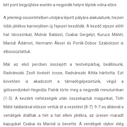
két pont begyűjtése esetén a negyedik helyre léptek volna előre.
A jelenlegi összetételben utoljára lépett pályára alakulatunk, hiszen
több játékos karrierjében új fejezet kezdődik. A kezdő sípszó előtt
hat távozónkat, Molnár Balázst, Csabai Gergelyt, Kurucz Mátét,
Maródi Ádámot, Hermann Ákost és Portik-Dobos Szabolcsot is
elbúcsúztattuk.
Már az első percben összejött a testvérpárbaj, beállósunk,
Radvánszki Zsolt lövését öccse, Radvánszki Attila hárította. Ezt
követően is akadozott a támadógépezetünk, végül a
gólcsendünket Hegedűs Patrik törte meg a negyedik minutumban
(1-3). A kezdeti nehézségek után összekaptuk magunkat, Tóth
Máté találatával először vettük át a vezetést (8-7). 9-7-es állásnál a
vendégek átálltak a hét a hat elleni játékra, az üresen maradt
kapujukat Csabai és Maródi is bevette. A vendégek olykor elég