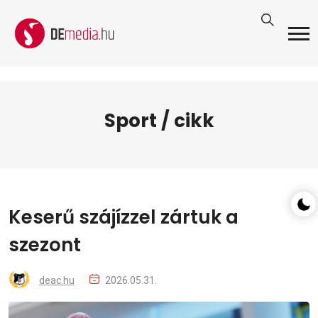
Sport / cikk
Keserű szájízzel zártuk a
szezont
deac.hu
2026.05.31.