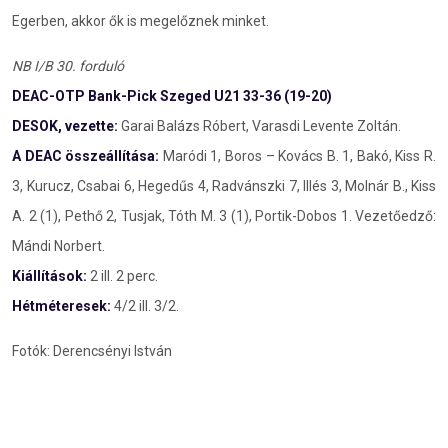
Egerben, akkor ők is megelőznek minket.
NB I/B 30. forduló
DEAC-OTP Bank-Pick Szeged U21 33-36 (19-20)
DESOK, vezette:
Garai Balázs Róbert, Varasdi Levente Zoltán.
A DEAC összeállítása:
Maródi 1, Boros – Kovács B. 1, Bakó, Kiss R.
3, Kurucz, Csabai 6, Hegedűs 4, Radvánszki 7, Illés 3, Molnár B., Kiss
A. 2 (1), Pethő 2, Tusjak, Tóth M. 3 (1), Portik-Dobos 1. Vezetőedző:
Mándi Norbert.
Kiállítások:
2 ill. 2 perc.
Hétméteresek:
4/2 ill. 3/2.
Fotók: Derencsényi István