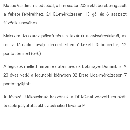
Matias Varttinen is odébbáll, a finn csatár 2025 októberében igazolt
a fekete-fehérekhez, 24 EL-mérkőzésen 15 gól és 6 assziszt
fűződik a nevéhez.
Makszim Aszkarov pályafutása is lezárult a cívisvárosiaknál, az
orosz támadó tavaly decemberben érkezett Debrecenbe, 12
pontot termelt (6+6).
A légiósok mellett három év után távozik Dobmayer Dominik is. A
23 éves védő a legutóbbi idényben 32 Erste Liga-mérkőzésen 7
pontot gyűjtött.
A távozó játékosoknak köszönjük a DEAC-nál végzett munkát,
további pályafutásukhoz sok sikert kívánunk!