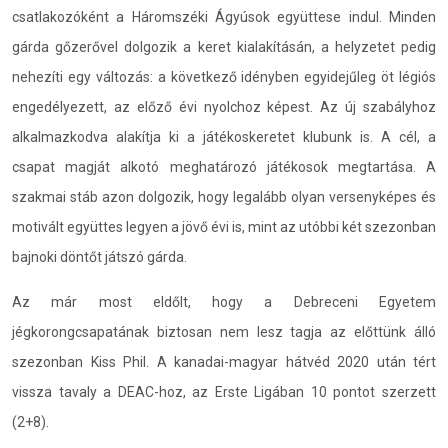
csatlakozóként a Háromszéki Ágyúsok együttese indul. Minden
gárda gőzerővel dolgozik a keret kialakításán, a helyzetet pedig
nehezíti egy változás: a következő idényben egyidejűleg öt légiós
engedélyezett, az előző évi nyolchoz képest. Az új szabályhoz
alkalmazkodva alakítja ki a játékoskeretet klubunk is. A cél, a
csapat magját alkotó meghatározó játékosok megtartása. A
szakmai stáb azon dolgozik, hogy legalább olyan versenyképes és
motivált együttes legyen a jövő évi is, mint az utóbbi két szezonban
bajnoki döntőt játszó gárda.
Az már most eldőlt, hogy a Debreceni Egyetem
jégkorongcsapatának biztosan nem lesz tagja az előttünk álló
szezonban Kiss Phil. A kanadai-magyar hátvéd 2020 után tért
vissza tavaly a DEAC-hoz, az Erste Ligában 10 pontot szerzett
(2+8).