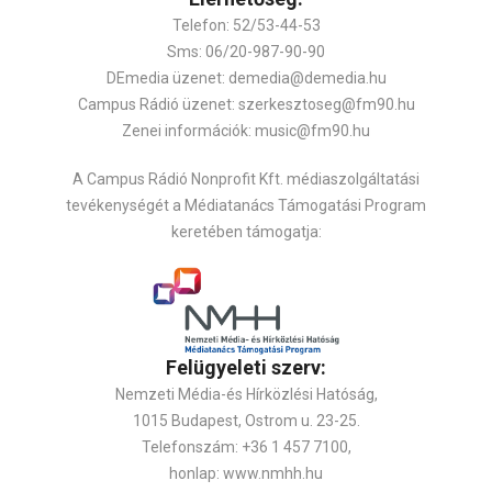
Telefon: 52/53-44-53
Sms: 06/20-987-90-90
DEmedia üzenet: demedia@demedia.hu
Campus Rádió üzenet: szerkesztoseg@fm90.hu
Zenei információk: music@fm90.hu
A Campus Rádió Nonprofit Kft. médiaszolgáltatási
tevékenységét a Médiatanács Támogatási Program
keretében támogatja:
Felügyeleti szerv:
Nemzeti Média-és Hírközlési Hatóság,
1015 Budapest, Ostrom u. 23-25.
Telefonszám: +36 1 457 7100,
honlap: www.nmhh.hu